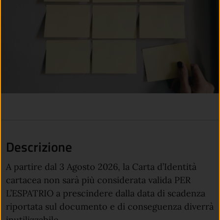
Descrizione
A partire dal 3 Agosto 2026, la Carta d’Identità
cartacea non sarà più considerata valida PER
L’ESPATRIO a prescindere dalla data di scadenza
riportata sul documento e di conseguenza diverrà
inutilizzabile.