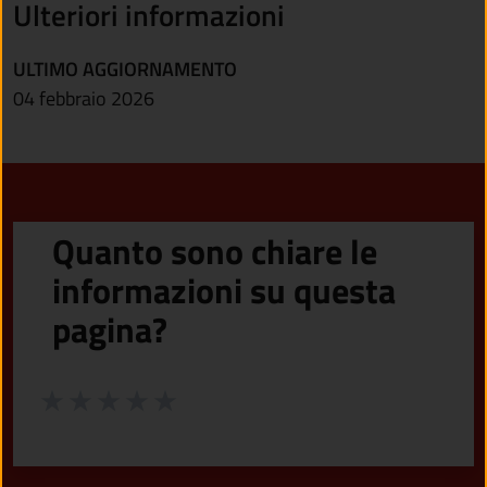
Ulteriori informazioni
ULTIMO AGGIORNAMENTO
04 febbraio 2026
Quanto sono chiare le
informazioni su questa
pagina?
Valuta da 1 a 5 stelle la pagina
Valuta 1 stelle su 5
Valuta 2 stelle su 5
Valuta 3 stelle su 5
Valuta 4 stelle su 5
Valuta 5 stelle su 5