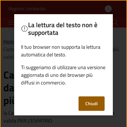
Carta d'identità cartace
Vai al contenuto principale
(apre in un'altra scheda).
Regione Lombardia
Comune di Cimbergo
La lettura del testo non è
supportata
Home
/
Novità
/
Avvisi
/
Il tuo browser non supporta la lettura
Carta d'identità cartacea: da agosto 2026 non sarà più
automatica del testo.
valida
Ti suggeriamo di utilizzare una versione
Carta d'identità cartacea:
aggiornata di uno dei browser più
diffusi in commercio.
da agosto 2026 non sarà
più valida
Chiudi
la Carta d’Identità cartacea non sarà più considerata
valida PER L’ESPATRIO