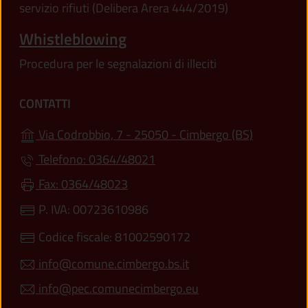
servizio rifiuti (Delibera Arera 444/2019)
Whistleblowing
Procedura per le segnalazioni di illeciti
CONTATTI
(apre in un
Via Codrobbio, 7 - 25050 - Cimbergo (BS)
Telefono: 0364/48021
Fax: 0364/48023
P. IVA: 00723610986
Codice fiscale: 81002590172
info@comune.cimbergo.bs.it
info@pec.comunecimbergo.eu