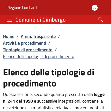
Elenco delle tipologie d
Vai al contenuto principale
(apre in un'altra scheda).
Regione Lombardia
Comune di Cimbergo
Home
/
Amm. Trasparente
/
Attività e procedimenti
/
Tipologie di procedimento
/
Elenco delle tipologie di procedimento
Elenco delle tipologie di
procedimento
Questa sezione, secondo quanto prescritto dalla
legge
n. 241 del 1990
e successive integrazioni, contiene la
descrizione e la modulistica relativa ai procedimenti di