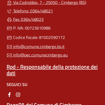
(apre in un
Via Codrobbio, 7 - 25050 - Cimbergo (BS)
Telefono: 0364/48021
Fax: 0364/48023
P. IVA: 00723610986
Codice fiscale: 81002590172
info@comune.cimbergo.bs.it
info@pec.comunecimbergo.eu
Rpd - Responsabile della protezione dei
dati
SEGUICI SU
PagoPA del Comune di Cimbergo