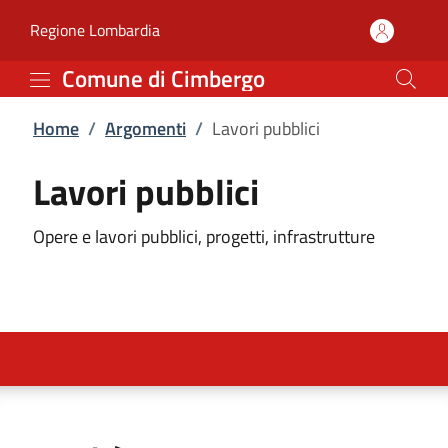
Lavori pubblici | Comun
Vai al contenuto principale
(apre in un'altra scheda).
Regione Lombardia
Comune di Cimbergo
Home
/
Argomenti
/
Lavori pubblici
Lavori pubblici
Opere e lavori pubblici, progetti, infrastrutture