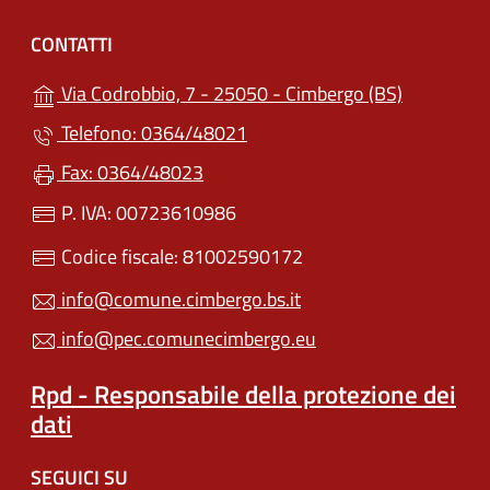
CONTATTI
(apre in un
Via Codrobbio, 7 - 25050 - Cimbergo (BS)
Telefono: 0364/48021
Fax: 0364/48023
P. IVA: 00723610986
Codice fiscale: 81002590172
info@comune.cimbergo.bs.it
info@pec.comunecimbergo.eu
Rpd - Responsabile della protezione dei
dati
SEGUICI SU