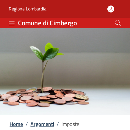
Imposte | Comune di Ci
Vai al contenuto principale
(apre in un'altra scheda).
Regione Lombardia
Comune di Cimbergo
Home
/
Argomenti
/
Imposte