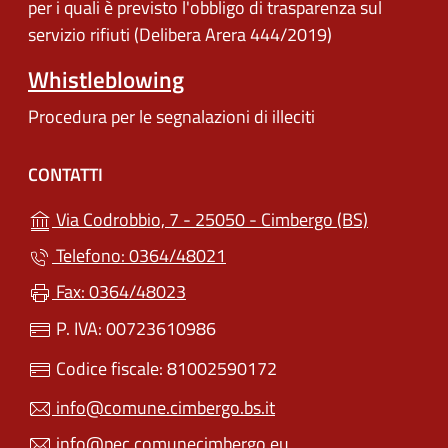
per i quali è previsto l'obbligo di trasparenza sul
servizio rifiuti (Delibera Arera 444/2019)
Whistleblowing
Procedura per le segnalazioni di illeciti
CONTATTI
(apre in un
Via Codrobbio, 7 - 25050 - Cimbergo (BS)
Telefono: 0364/48021
Fax: 0364/48023
P. IVA: 00723610986
Codice fiscale: 81002590172
info@comune.cimbergo.bs.it
info@pec.comunecimbergo.eu