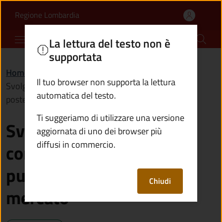
Svolgere attività di co
Vai al contenuto principale
(apre in un'altra scheda).
Regione Lombardia
Comune di Cimbergo
La lettura del testo non è
supportata
Home
/
Servizi
/
Imprese e commercio
/
Il tuo browser non supporta la lettura
Svolgere attività di commercio su aree pubbliche in
automatica del testo.
posteggio di mercato
Ti suggeriamo di utilizzare una versione
Svolgere attività di
aggiornata di uno dei browser più
diffusi in commercio.
commercio su aree
pubbliche in posteggio di
Chiudi
mercato