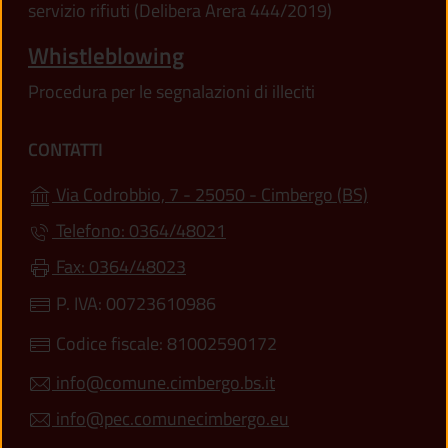
servizio rifiuti (Delibera Arera 444/2019)
Whistleblowing
Procedura per le segnalazioni di illeciti
CONTATTI
(apre in un
Via Codrobbio, 7 - 25050 - Cimbergo (BS)
Telefono: 0364/48021
Fax: 0364/48023
P. IVA: 00723610986
Codice fiscale: 81002590172
info@comune.cimbergo.bs.it
info@pec.comunecimbergo.eu