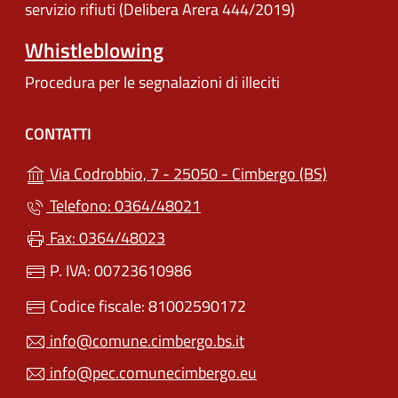
servizio rifiuti (Delibera Arera 444/2019)
Whistleblowing
Procedura per le segnalazioni di illeciti
CONTATTI
(apre in un
Via Codrobbio, 7 - 25050 - Cimbergo (BS)
Telefono: 0364/48021
Fax: 0364/48023
P. IVA: 00723610986
Codice fiscale: 81002590172
info@comune.cimbergo.bs.it
info@pec.comunecimbergo.eu