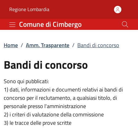
Bandi di concorso | Amm
Vai al contenuto principale
(apre in un'altra scheda).
Regione Lombardia
Comune di Cimbergo
Home
/
Amm. Trasparente
/
Bandi di concorso
Bandi di concorso
Sono qui pubblicati:
1) dati, informazioni e documenti relativi ai bandi di
concorso per il reclutamento, a qualsiasi titolo, di
personale presso l'amministrazione
2) i criteri di valutazione della commissione
3) le tracce delle prove scritte